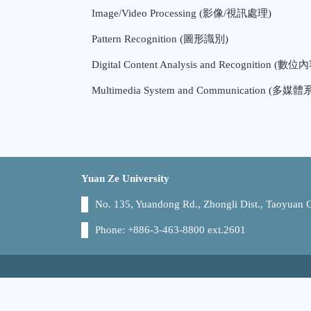
Image/Video Processing (影像/視訊處理)
Pattern Recognition (圖形識別)
Digital Content Analysis and Recognition (
Multimedia System and Communication (
Yuan Ze University
No. 135, Yuandong Rd., Zhongli Dist., Taoyuan
Phone: +886-3-463-8800 ext.2601