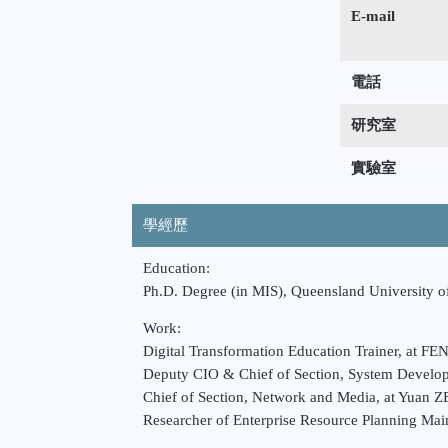
E-mail
電話
研究室
實驗室
學經歷
Education:
Ph.D. Degree (in MIS), Queensland University o
Work:
Digital Transformation Education Trainer, at F
Deputy CIO & Chief of Section, System Develop
Chief of Section, Network and Media, at Yuan ZE
Researcher of Enterprise Resource Planning Mai