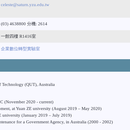
celeste@saturn.yzu.edu.tw
(03) 4638800 分機: 2614
一館四樓 R1416室
企業數位轉型實驗室
f Technology (QUT), Australia
ENC (November 2020 - current)
ment, at Yuan ZE university (August 2019 – May 2020)
 university (January 2019 – July 2019)
ntenance for a Government Agency, in Australia (2000 - 2002)