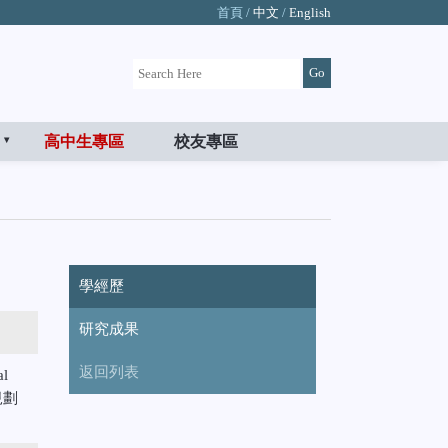
首頁 /
中文
/
English
高中生專區
校友專區
學經歷
研究成果
返回列表
al
源規劃