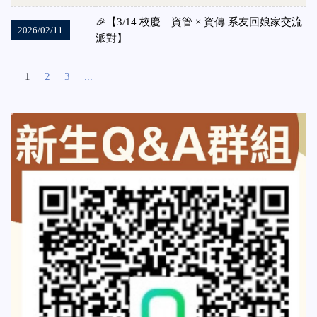
🎉【3/14 校慶｜資管 × 資傳 系友回娘家交流
2026/02/11
派對】
1
2
3
...