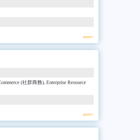
more>
 Commerce (社群商務), Enterprise Resource
more>