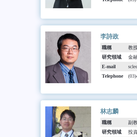
李詩政
職稱
教
研究領域
金
E-mail
scle
Telephone
(03
林志麟
職稱
副
研究領域
投