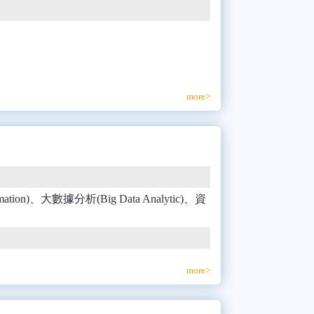
more>
mation)、大數據分析(Big Data Analytic)、資
more>