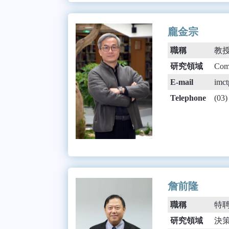
龐金宗
職稱
教
研究領域
Comp
E-mail
imct
Telephone
(03
詹前隆
職稱
特
研究領域
決