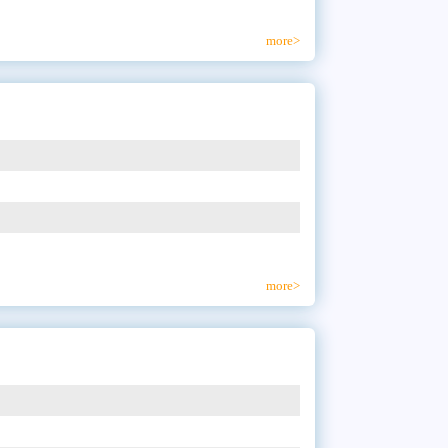
more>
more>