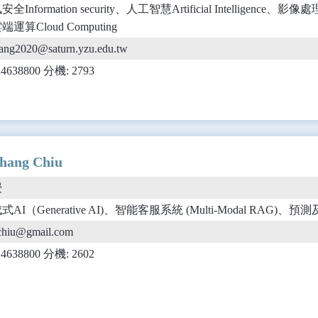
全Information security、人工智慧Artificial Intelligence、影像處
運算Cloud Computing
ang2020@saturn.yzu.edu.tw
) 4638800 分機: 2793
ang Chiu
授
式AI（Generative AI)、智能客服系統 (Multi-Modal RAG
chiu@gmail.com
) 4638800 分機: 2602