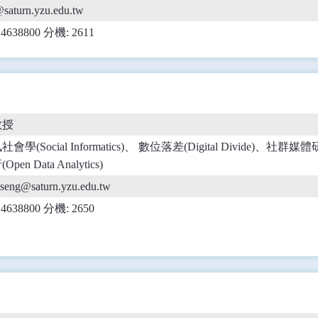
saturn.yzu.edu.tw
) 4638800 分機: 2611
教授
會學(Social Informatics)、 數位落差(Digital Divide)、社群媒體
Open Data Analytics)
tseng@saturn.yzu.edu.tw
) 4638800 分機: 2650