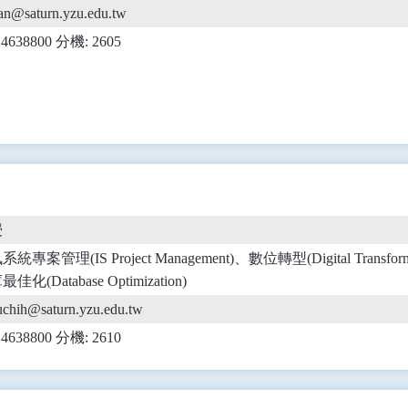
an@saturn.yzu.edu.tw
) 4638800 分機: 2605
授
統專案管理(IS Project Management)、數位轉型(Digital Transfor
佳化(Database Optimization)
chih@saturn.yzu.edu.tw
) 4638800 分機: 2610