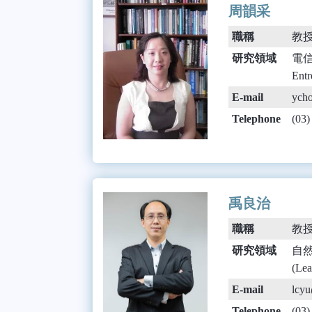
周韻采
職稱
教
研究領域
電信政
Ent
E-mail
ycho
Telephone
(03
禹良治
職稱
教
研究領域
自然語
(Lea
E-mail
lcyu
Telephone
(03