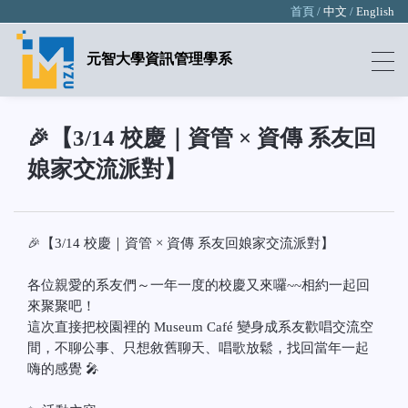
首頁 /
中文
/
English
元智大學資訊管理學系
🎉【3/14 校慶｜資管 × 資傳 系友回
娘家交流派對】
🎉【3/14 校慶｜資管 × 資傳 系友回娘家交流派對】
各位親愛的系友們～一年一度的校慶又來囉~~相約一起回
來聚聚吧！
這次直接把校園裡的 Museum Café 變身成系友歡唱交流空
間，不聊公事、只想敘舊聊天、唱歌放鬆，找回當年一起
嗨的感覺 🎤