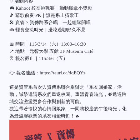
✨ 活動內容
🎮 Kahoot 校友挑戰賽｜動動腦拿小獎勵
🎵 猜歌前奏 PK｜誰是系上猜歌王
🎤 資管 × 資傳跨系合唱｜一起組隊開唱
🍰 輕食交流時光｜邊吃邊聊好久不見
📅 時間｜115/3/14（六）13:00–16:30
📍 地點｜元智大學 五館 3F Museum Café
⏰ 報名截止｜115/3/6（五）
👉 報名連結：https://reurl.cc/dqEQYz
這是資管系首次與資傳系聯合舉辦之「系友回娘家」活
動，誠摯邀請系友們重返校園、重溫青春時光，並透過跨
域交流激盪更多合作與創新的可能。
歡迎帶著愉悅的心情回娘家，一同將校慶的午後時光，化
為最溫馨歡樂的系友相聚時刻！🔥