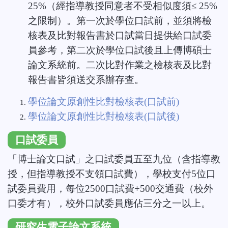
25%（經指導教授同意者不受相似度須≤ 25%
之限制）。第一次於學位口試前，並須將檢
核表及比對報告書於口試當日提供給口試委
員參考，第二次於學位口試後且上傳博碩士
論文系統前。二次比對作業之檢核表及比對
報告書皆須送交系辦存查。
學位論文原創性比對檢核表(口試前)
學位論文原創性比對檢核表(口試後)
口試委員
「博士論文口試」之口試委員五至九位（含指導教
授，但指導教授不支領口試費），學校支付5位口
試委員費用，每位2500口試費+500交通費（校外
口委才有），校外口試委員應佔三分之一以上。
研究生電子論文系統